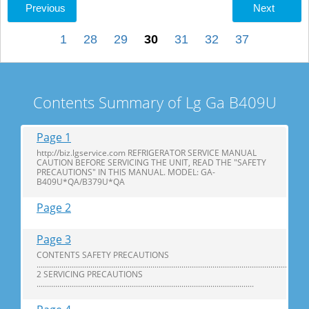
Previous
Next
1
28
29
30
31
32
37
Contents Summary of Lg Ga B409U
Page 1
http://biz.lgservice.com REFRIGERATOR SERVICE MANUAL
CAUTION BEFORE SERVICING THE UNIT, READ THE "SAFETY
PRECAUTIONS" IN THIS MANUAL. MODEL: GA-
B409U*QA/B379U*QA
Page 2
Page 3
CONTENTS SAFETY PRECAUTIONS
...................................................................................................................................
2 SERVICING PRECAUTIONS
.........................................................................................................