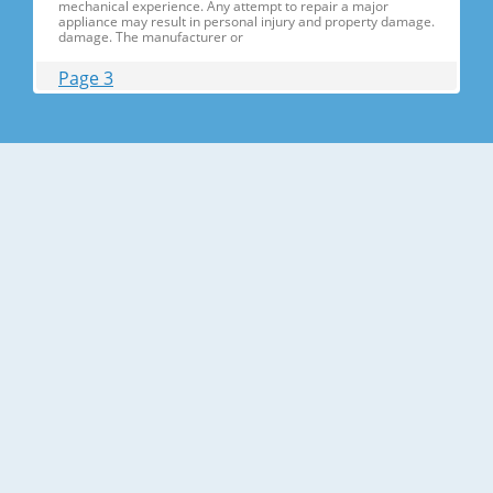
mechanical experience. Any attempt to repair a major
appliance may result in personal injury and property damage.
damage. The manufacturer or
Page 3
Contents 1. Precautions(S Precautions(Safety afety Warnings)
....................................................................5 2. Product Specificati
Specifications ons .............................................................................9
2-1) Introduction of Main Function ............
Page 4
Contents 3-30) Electric Box........ Box......................
........................... .......................... .......................... ..........................
.......................... .......................... .......................... ............... ..5555 3-
31) Disassemble the WIF
Page 5
1. Precautions(Safety Precautions(Safety Warnings)
Warnings) ● Unplug the appliance before the changing or
repairing the electric parts. ➝ Be careful the electric shock. ●
Always use only the correct replacement parts. ➝ Check the
model, rated voltage, rated current and running temperature
temperatu
Page 6
Precautions(Safety Warnings) Read all instructions before
repairing the product and follow the instructions in order to