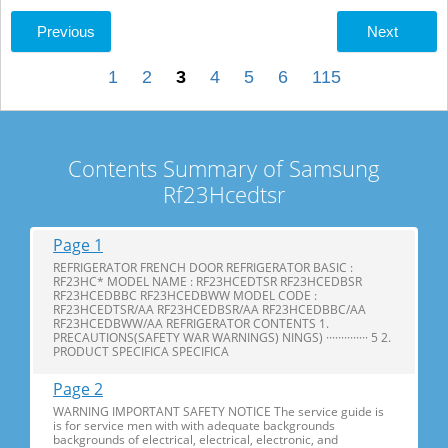
Previous
Next
1
2
3
4
5
6
115
Contents Summary of Samsung
Rf23Hcedtsr
Page 1
REFRIGERATOR FRENCH DOOR REFRIGERATOR BASIC :
RF23HC* MODEL NAME : RF23HCEDTSR RF23HCEDBSR
RF23HCEDBBC RF23HCEDBWW MODEL CODE :
RF23HCEDTSR/AA RF23HCEDBSR/AA RF23HCEDBBC/AA
RF23HCEDBWW/AA REFRIGERATOR CONTENTS 1.
PRECAUTIONS(SAFETY WAR WARNINGS) NINGS) ·············· 5 2.
PRODUCT SPECIFICA SPECIFICA
Page 2
WARNING IMPORTANT SAFETY NOTICE The service guide is
is for service men with with adequate backgrounds
backgrounds of electrical, electrical, electronic, and